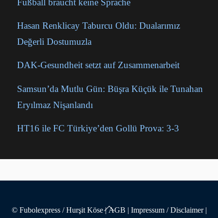
Fußball braucht keine Sprache
Hasan Renklicay Taburcu Oldu: Dualarımız
Değerli Dostumuzla
DAK-Gesundheit setzt auf Zusammenarbeit
Samsun’da Mutlu Gün: Büşra Küçük ile Tunahan
Eryılmaz Nişanlandı
HT16 ile FC Türkiye’den Gollü Prova: 3-3
Back
© Fubolexpress / Hurşit Köse
|
AGB
|
Impressum / Disclaimer
|