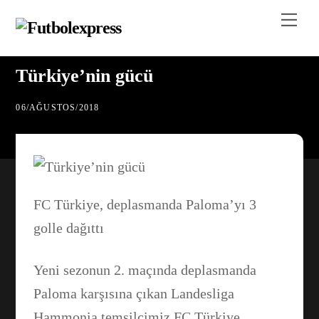
Skip
Me
to
content
Türkiye’nin gücü
06
/
AĞUSTOS
/
2018
FC Türkiye, deplasmanda Paloma’yı 3
golle dağıttı
Yeni sezonun 2. maçında deplasmanda
Paloma karşısına çıkan Landesliga
Hammonia temsilcimiz FC Türkiye,