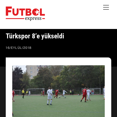
Skip
Me
to
content
Türkspor 8’e yükseldi
16
/
EYLÜL
/
2018