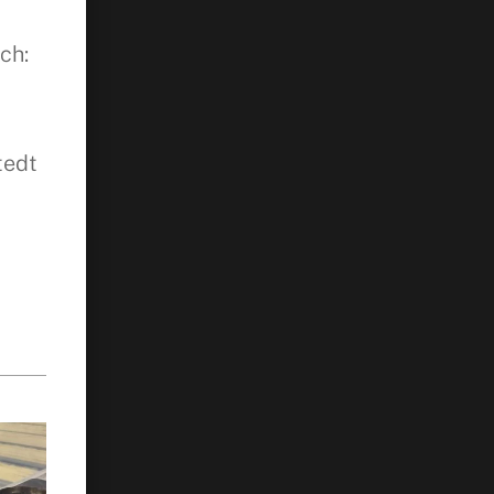
ch:
tedt