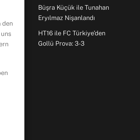
Büşra Küçük ile Tunahan
Eryılmaz Nişanlandı
n den
HT16 ile FC Türkiye’den
 uns
Gollü Prova: 3-3
ern
ben