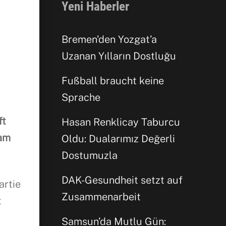
Yeni Haberler
Bremen’den Yozgat’a
Uzanan Yılların Dostluğu
Fußball braucht keine
Sprache
ft
Hasan Renklicay Taburcu
Facebook
eam
Oldu: Dualarımız Değerli
Dostumuzla
WhatsApp
DAK-Gesundheit setzt auf
artie
Zusammenarbeit
t
Samsun’da Mutlu Gün: