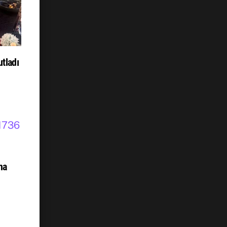
tladı
na