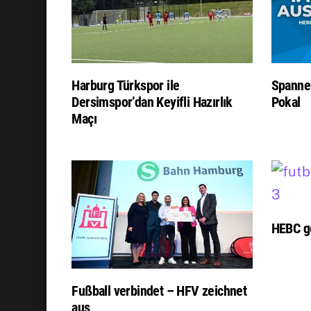
Harburg Türkspor ile
Spanne
Dersimspor’dan Keyifli Hazırlık
Pokal
Maçı
HEBC g
Fußball verbindet – HFV zeichnet
aus