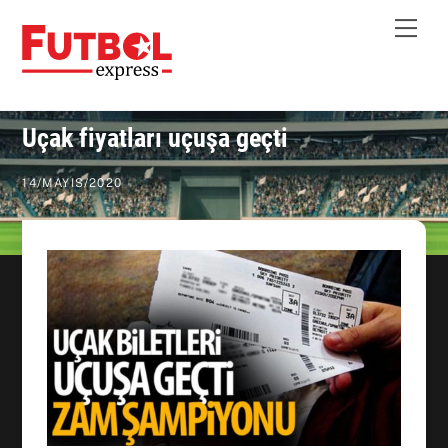
Skip
Me
to
content
Uçak fiyatları uçuşa geçti
14
/
MAYIS
/
2020