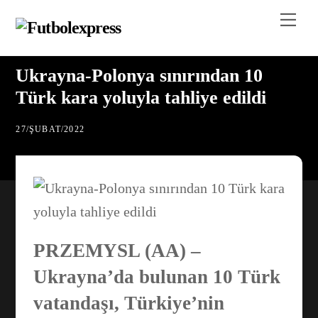
Skip
Me
to
content
Ukrayna-Polonya sınırından 10
Türk kara yoluyla tahliye edildi
27
/
ŞUBAT
/
2022
PRZEMYSL (AA) –
Ukrayna’da bulunan 10 Türk
vatandaşı, Türkiye’nin