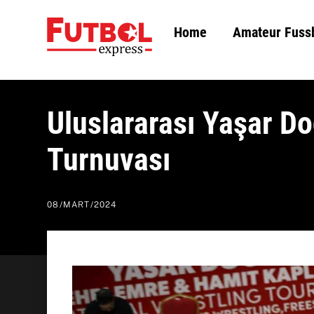
Skip
Home
Amateur Fuss
to
content
Uluslararası Yaşar D
Turnuvası
08
/
MART
/
2024