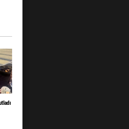
tladı