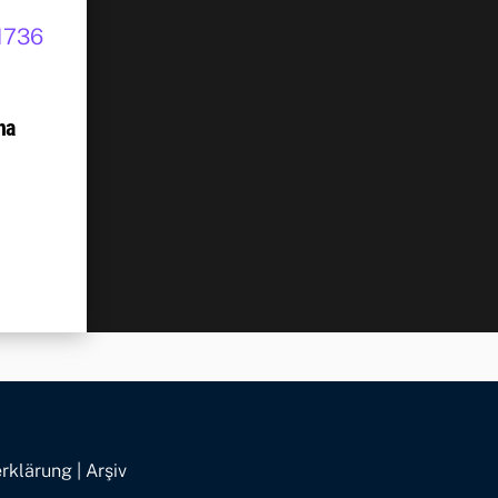
na
rklärung
|
Arşiv