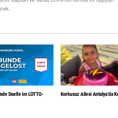
amit Kaplan ve Vehbi Emre’nin isimlerini taşıyan
cek.
nde Duelle im LOTTO-
Korkusuz Ailesi Antalya’da Ku