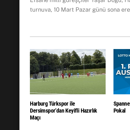
Efsane milli güreşçiler Yaşar Doğu, H
turnuva, 10 Mart Pazar günü sona ere
Harburg Türkspor ile
Spanne
Dersimspor’dan Keyifli Hazırlık
Pokal
Maçı