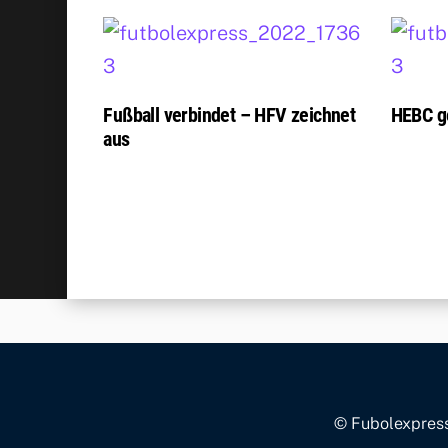
Fußball verbindet – HFV zeichnet
HEBC g
aus
© Fubolexpress