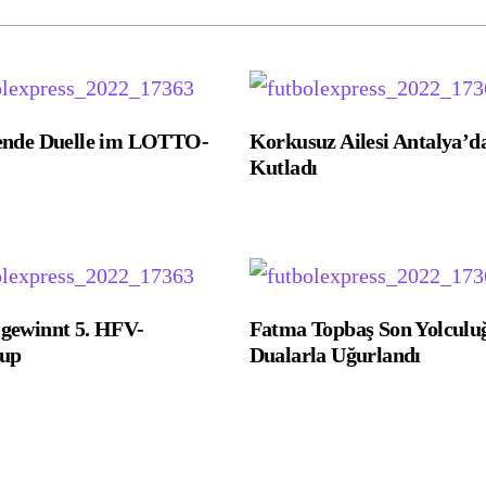
ende Duelle im LOTTO-
Korkusuz Ailesi Antalya’d
Kutladı
ewinnt 5. HFV-
Fatma Topbaş Son Yolculu
cup
Dualarla Uğurlandı