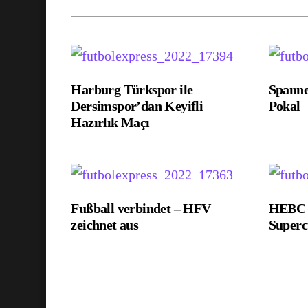
Harburg Türkspor ile
Spann
Dersimspor’dan Keyifli
Pokal
Hazırlık Maçı
Fußball verbindet – HFV
HEBC g
zeichnet aus
Super