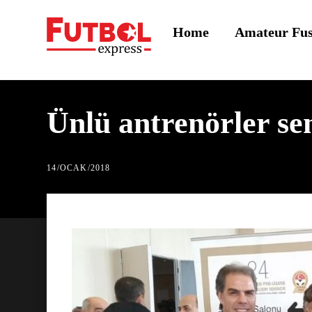
Skip
Home
Amateur Fu
to
content
Ünlü antrenörler se
14
/
OCAK
/
2018