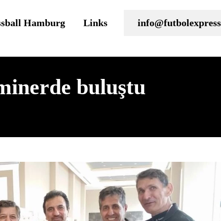
ssball Hamburg
Links
info@futbolexpress
minerde buluştu