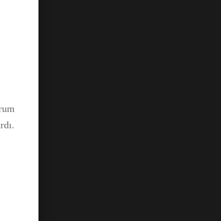
urum
rdı.