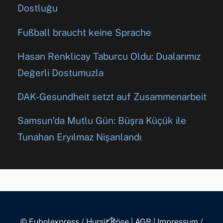
Dostluğu
Fußball braucht keine Sprache
Hasan Renklicay Taburcu Oldu: Dualarımız
Değerli Dostumuzla
DAK-Gesundheit setzt auf Zusammenarbeit
Samsun’da Mutlu Gün: Büşra Küçük ile
Tunahan Eryılmaz Nişanlandı
Back
© Fubolexpress / Hurşit Köse
|
AGB
|
Impressum /