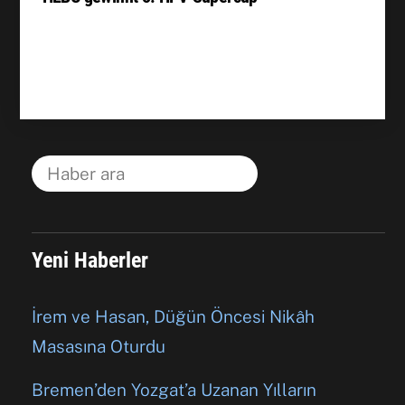
Yeni Haberler
İrem ve Hasan, Düğün Öncesi Nikâh
Masasına Oturdu
Bremen’den Yozgat’a Uzanan Yılların