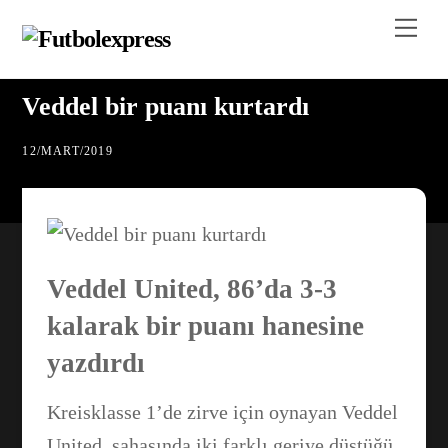
Skip
Me
to
content
Veddel bir puanı kurtardı
12
/
MART
/
2019
Veddel United, 86’da 3-3
kalarak bir puanı hanesine
yazdırdı
Kreisklasse 1’de zirve için oynayan Veddel
United, sahasında iki farklı geriye düştüğü