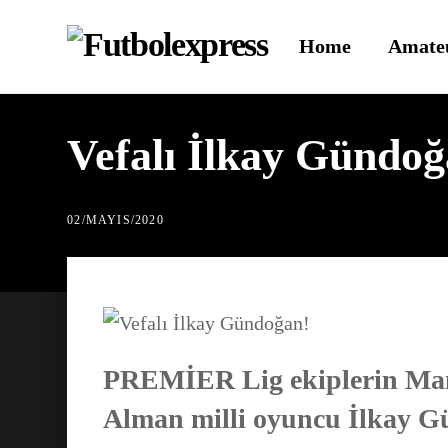
Skip
Home
Amate
to
content
Vefalı İlkay Gündoğ
02
/
MAYIS
/
2020
PREMİER Lig ekiplerin Manc
Alman milli oyuncu İlkay Gü