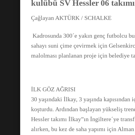
kulübü SV Hessler 06 takım
Çağlayan AKTÜRK / SCHALKE
Kadrosunda 300´e yakın genç futbolcu bul
sahayı suni çime çevirmek için Gelsenkirc
malolması planlanan proje için belediye 
İLK GÖZ AĞRISI
30 yaşındaki İlkay, 3 yaşında kapısından i
koşturdu. Ardından başlayan yükseliş trend
Hessler takımı İlkay”ın İngiltere´ye trans
alırken, bu kez de saha yapımı için Alman