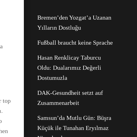
Facebook
Bremen’den Yozgat’a Uzanan
Yılların Dostluğu
WhatsApp
Fußball braucht keine Sprache
ya
Hasan Renklicay Taburcu
Oldu: Dualarımız Değerli
Dostumuzla
DAK-Gesundheit setzt auf
r top
Zusammenarbeit
ı.
Samsun’da Mutlu Gün: Büşra
o
Küçük ile Tunahan Eryılmaz
chen