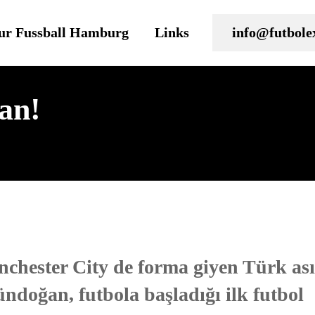
ur Fussball Hamburg
Links
info@futbole
an!
hester City de forma giyen Türk asıl
ndoğan, futbola başladığı ilk futbol