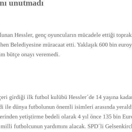
ını unutmadı
unan Hessler, genç oyuncuların mücadele ettiği toprak
hen Belediyesine müracaat etti. Yaklaşık 600 bin euro
tam bütçe onayı veremedi.
çeri girdiği ilk futbol kulübü Hessler´de 14 yaşına kada
i ile dünya futbolunun önemli isimleri arasında yerald
ferinden yetiştirme bedeli olarak 4 yıl önce 135 bin Eur
 milli futbolcunun yardımını alacak. SPD´li Gelsenkir