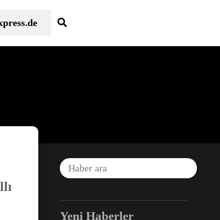
Search
xpress.de
lı
Yeni Haberler