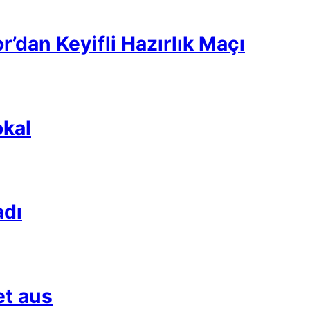
’dan Keyifli Hazırlık Maçı
kal
adı
et aus