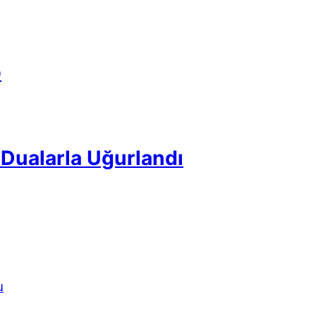
p
Dualarla Uğurlandı
u