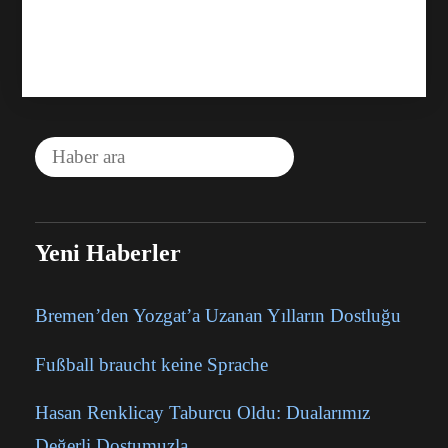
Yeni Haberler
Bremen’den Yozgat’a Uzanan Yılların Dostluğu
Fußball braucht keine Sprache
Hasan Renklicay Taburcu Oldu: Dualarımız
Değerli Dostumuzla