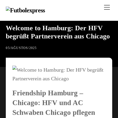
Skip
Me
to
content
Welcome to Hamburg: Der HFV
begrüßt Partnerverein aus Chicago
05
/
AĞUSTOS
/
2025
Friendship Hamburg –
Chicago: HFV und AC
Schwaben Chicago pflegen