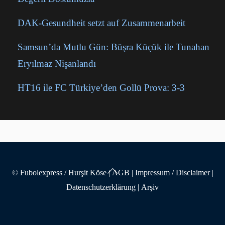
DAK-Gesundheit setzt auf Zusammenarbeit
Samsun’da Mutlu Gün: Büşra Küçük ile Tunahan
Eryılmaz Nişanlandı
HT16 ile FC Türkiye’den Gollü Prova: 3-3
Back
© Fubolexpress / Hurşit Köse
|
AGB
|
Impressum / Disclaimer
|
To
Datenschutzerklärung
|
Arşiv
Top