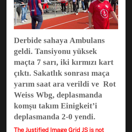
Derbide sahaya Ambulans
geldi. Tansiyonu yüksek
maçta 7 sarı, iki kırmızı kart
çıktı. Sakatlık sonrası maça
yarım saat ara verildi ve Rot
Weiss Wbg, deplasmanda
komşu takım Einigkeit’i
deplasmanda 2-0 yendi.
The Justified Image Grid JS is not