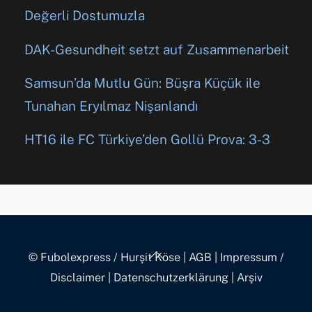
Değerli Dostumuzla
DAK-Gesundheit setzt auf Zusammenarbeit
Samsun’da Mutlu Gün: Büşra Küçük ile
Tunahan Eryılmaz Nişanlandı
HT16 ile FC Türkiye’den Gollü Prova: 3-3
Back
© Fubolexpress / Hurşit Köse
|
AGB
|
Impressum /
To
Disclaimer
|
Datenschutzerklärung
|
Arşiv
Top