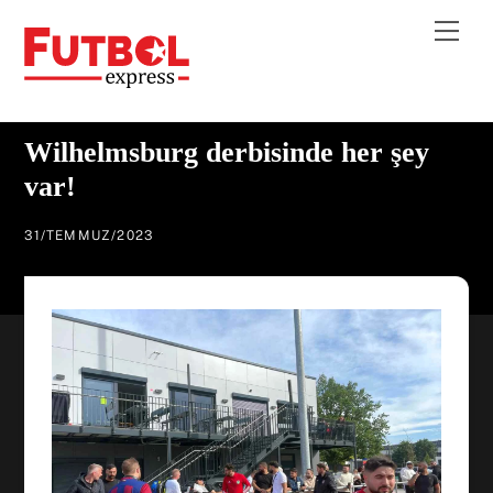
Skip
Me
to
content
Wilhelmsburg derbisinde her şey
var!
31
/
TEMMUZ
/
2023