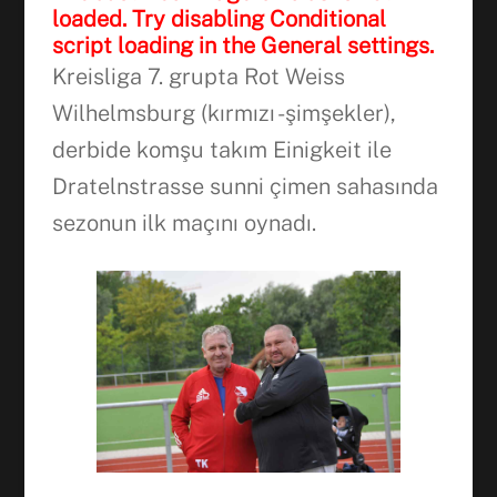
loaded. Try disabling Conditional
script loading in the General settings.
Kreisliga 7. grupta Rot Weiss
Wilhelmsburg (kırmızı -şimşekler),
derbide komşu takım Einigkeit ile
Dratelnstrasse sunni çimen sahasında
Facebook
sezonun ilk maçını oynadı.
WhatsApp