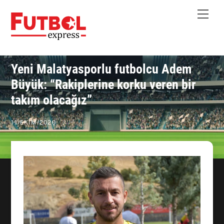
Skip
Me
to
content
Yeni Malatyasporlu futbolcu Adem
Büyük: “Rakiplerine korku veren bir
takım olacağız”
11
/
EKIM
/
2020