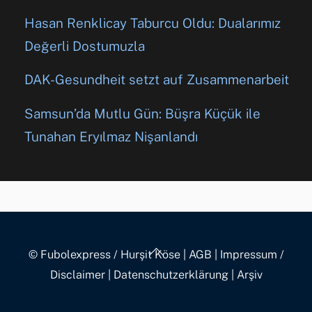
Hasan Renklicay Taburcu Oldu: Dualarımız
Değerli Dostumuzla
DAK-Gesundheit setzt auf Zusammenarbeit
Samsun’da Mutlu Gün: Büşra Küçük ile
Tunahan Eryılmaz Nişanlandı
Back
© Fubolexpress / Hurşit Köse
|
AGB
|
Impressum /
To
Disclaimer
|
Datenschutzerklärung
|
Arşiv
Top