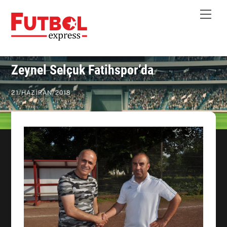
Skip
Me
to
content
Zeynel Selçuk Fatihspor’da
21
/
HAZIRAN
/
2018