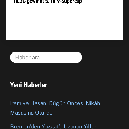
HEBC gewinnt 5. HFV-Supercup
Yeni Haberler
İrem ve Hasan, Düğün Öncesi Nikâh
Masasına Oturdu
Bremen’den Yozgat’a Uzanan Yılların