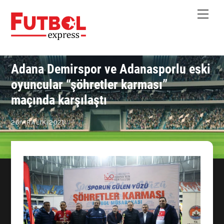
Skip
Me
to
content
Adana Demirspor ve Adanasporlu eski
oyuncular “şöhretler karması”
maçında karşılaştı
26
/
ARALIK
/
2021