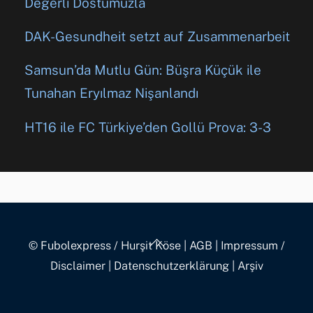
Değerli Dostumuzla
DAK-Gesundheit setzt auf Zusammenarbeit
Samsun’da Mutlu Gün: Büşra Küçük ile
Tunahan Eryılmaz Nişanlandı
HT16 ile FC Türkiye’den Gollü Prova: 3-3
Back
© Fubolexpress / Hurşit Köse
|
AGB
|
Impressum /
To
Disclaimer
|
Datenschutzerklärung
|
Arşiv
Top