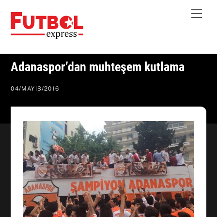
Skip
Me
to
content
Adanaspor’dan muhteşem kutlama
04
/
MAYIS
/
2016