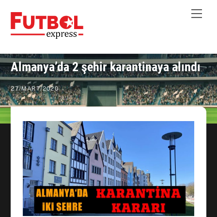
Skip
Me
to
content
Almanya’da 2 şehir karantinaya alındı
27
/
MART
/
2020