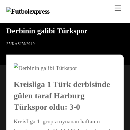
Skip
Me
to
content
Derbinin galibi Türkspor
25
/
KASIM
/
2019
Kreisliga 1 Türk derbisinde
gülen taraf Harburg
Türkspor oldu: 3-0
Kreisliga 1. grupta oynanan haftanın