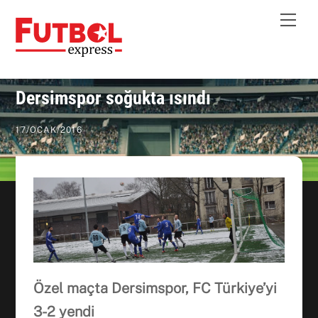
Skip
Me
to
content
Dersimspor soğukta ısındı
17
/
OCAK
/
2016
Özel maçta Dersimspor, FC Türkiye’yi
3-2 yendi