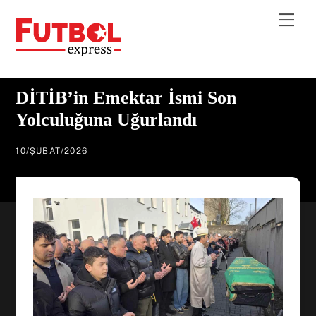
Skip
Me
to
content
DİTİB’in Emektar İsmi Son
Yolculuğuna Uğurlandı
10
/
ŞUBAT
/
2026