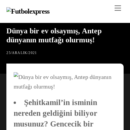
Skip
Me
to
content
Dünya bir ev olsaymış, Antep
dünyanın mutfağı olurmuş!
25
/
ARALIK
/
2021
Şehitkamil’in isminin
nereden geldiğini biliyor
musunuz? Gencecik bir