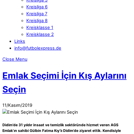
Kreisliga 6
Kreisliga 7
Kreisliga 8
Kreisklasse 1
Kreisklasse 2
Links
info@futbolexpress.de
Close Menu
Emlak Seçimi İçin Kış Aylarını
Seçin
11
/
Kasım
/
2019
Didim’de 31 yıldır insaat ve temizlik sektöründe hizmet veren AGS
Emlak’ın sahibi Gülbin Fatma Kıy’iı Didim’de ziyaret ettik. Kendisiyle