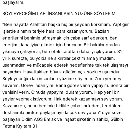
başlayalım.
SÖYLEYECEĞİM LAFI İNSANLARIN YÜZÜNE SÖYLERİM.
“Ben hayatta Allah’tan başka hiç bir şeyden korkmam. Yaptığım
işlerde alnımın teriyle helal para kazanıyorum. Bazıları
enerjilerini benimle uğraşmak için çaba sarf ederken, ben
enerjimi daha iyiye gitmek için harcarım. Bir baktılar oradan
yıkmaya çalışyorlar, ben öteki taraftan daha iyi çıkıyorum. 31
yıllık süreçte, bu yolda ne sıkıntılar çektim ama yılmadım,
usanmadım ve mücadele ederek hedeflerime tek tek ulaşmayı
başardım. Hayattaki en büyük gücüm açık sözlü oluşumdur.
Söyleyeceğim lafı insanların yüzüne söylerim. Zoru yenmeyi
severim. Görev insanıyım. Bana görev verin yapayım. Sonra bir
yenisini verin. O’nuda yapayım. duramıyorum. Hep yeni bir
şeyler yapmak istiyorum. Hak ederek kazanmayı seviyorum.
Kazanırken, bunu benimle birlikte çaba sarfeden, ter döken
dostlarımla birlikte paylaşmayı da çok seviyorum” diye söze
başlayan Didim AGS Emlak ve İnşaat şirketinin sahibi, Gülbin
Fatma Kıy tam 31