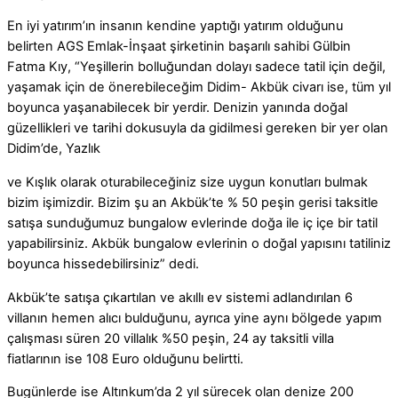
En iyi yatırım’ın insanın kendine yaptığı yatırım olduğunu
belirten AGS Emlak-İnşaat şirketinin başarılı sahibi Gülbin
Fatma Kıy, “Yeşillerin bolluğundan dolayı sadece tatil için değil,
yaşamak için de önerebileceğim Didim- Akbük civarı ise, tüm yıl
boyunca yaşanabilecek bir yerdir. Denizin yanında doğal
güzellikleri ve tarihi dokusuyla da gidilmesi gereken bir yer olan
Didim’de, Yazlık
ve Kışlık olarak oturabileceğiniz size uygun konutları bulmak
bizim işimizdir. Bizim şu an Akbük’te % 50 peşin gerisi taksitle
satışa sunduğumuz bungalow evlerinde doğa ile iç içe bir tatil
yapabilirsiniz. Akbük bungalow evlerinin o doğal yapısını tatiliniz
boyunca hissedebilirsiniz” dedi.
Akbük’te satışa çıkartılan ve akıllı ev sistemi adlandırılan 6
villanın hemen alıcı bulduğunu, ayrıca yine aynı bölgede yapım
çalışması süren 20 villalık %50 peşin, 24 ay taksitli villa
fiatlarının ise 108 Euro olduğunu belirtti.
Bugünlerde ise Altınkum’da 2 yıl sürecek olan denize 200