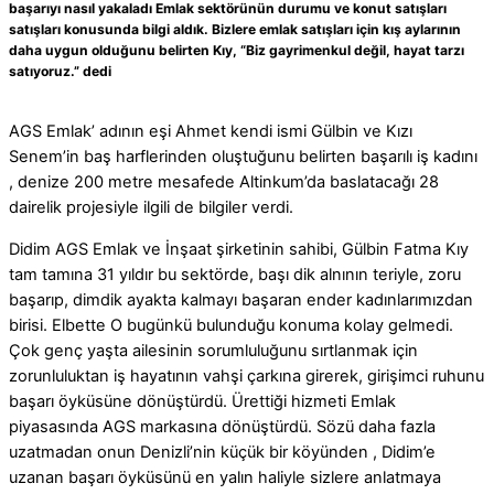
başarıyı nasıl yakaladı Emlak sektörünün durumu ve konut satışları
satışları konusunda bilgi aldık. Bizlere emlak satışları için kış aylarının
daha uygun olduğunu belirten Kıy, “Biz gayrimenkul değil, hayat tarzı
satıyoruz.” dedi
AGS Emlak’ adının eşi Ahmet kendi ismi Gülbin ve Kızı
Senem’in baş harflerinden oluştuğunu belirten başarılı iş kadını
, denize 200 metre mesafede Altinkum’da baslatacağı 28
dairelik projesiyle ilgili de bilgiler verdi.
Didim AGS Emlak ve İnşaat şirketinin sahibi, Gülbin Fatma Kıy
tam tamına 31 yıldır bu sektörde, başı dik alnının teriyle, zoru
başarıp, dimdik ayakta kalmayı başaran ender kadınlarımızdan
birisi. Elbette O bugünkü bulunduğu konuma kolay gelmedi.
Çok genç yaşta ailesinin sorumluluğunu sırtlanmak için
zorunluluktan iş hayatının vahşi çarkına girerek, girişimci ruhunu
başarı öyküsüne dönüştürdü. Ürettiği hizmeti Emlak
piyasasında AGS markasına dönüştürdü. Sözü daha fazla
uzatmadan onun Denizli’nin küçük bir köyünden , Didim’e
uzanan başarı öyküsünü en yalın haliyle sizlere anlatmaya