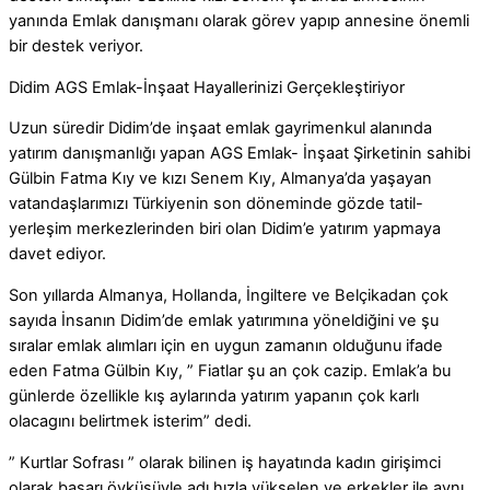
yanında Emlak danışmanı olarak görev yapıp annesine önemli
bir destek veriyor.
Didim AGS Emlak-İnşaat Hayallerinizi Gerçekleştiriyor
Uzun süredir Didim’de inşaat emlak gayrimenkul alanında
yatırım danışmanlığı yapan AGS Emlak- İnşaat Şirketinin sahibi
Gülbin Fatma Kıy ve kızı Senem Kıy, Almanya’da yaşayan
vatandaşlarımızı Türkiyenin son döneminde gözde tatil-
yerleşim merkezlerinden biri olan Didim’e yatırım yapmaya
davet ediyor.
Son yıllarda Almanya, Hollanda, İngiltere ve Belçikadan çok
sayıda İnsanın Didim’de emlak yatırımına yöneldiğini ve şu
sıralar emlak alımları için en uygun zamanın olduğunu ifade
eden Fatma Gülbin Kıy, ” Fiatlar şu an çok cazip. Emlak’a bu
günlerde özellikle kış aylarında yatırım yapanın çok karlı
olacagını belirtmek isterim” dedi.
” Kurtlar Sofrası ” olarak bilinen iş hayatında kadın girişimci
olarak başarı öyküsüyle adı hızla yükselen ve erkekler ile aynı