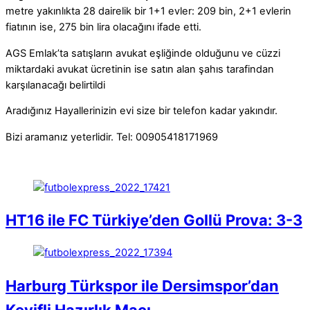
metre yakınlıkta 28 dairelik bir 1+1 evler: 209 bin, 2+1 evlerin
fiatının ise, 275 bin lira olacağını ifade etti.
AGS Emlak’ta satışların avukat eşliğinde olduğunu ve cüzzi
miktardaki avukat ücretinin ise satın alan şahıs tarafindan
karşılanacağı belirtildi
Aradığınız Hayallerinizin evi size bir telefon kadar yakındır.
Bizi aramanız yeterlidir. Tel: 00905418171969
HT16 ile FC Türkiye’den Gollü Prova: 3-3
Harburg Türkspor ile Dersimspor’dan
Keyifli Hazırlık Maçı