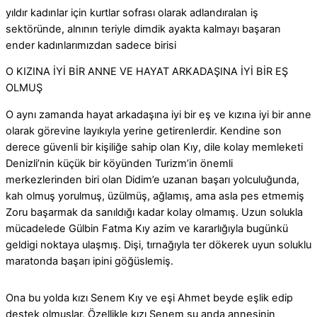
yıldır kadınlar için kurtlar sofrası olarak adlandıralan iş
sektöründe, alnının teriyle dimdik ayakta kalmayı başaran
ender kadınlarımızdan sadece birisi
O KIZINA İYİ BİR ANNE VE HAYAT ARKADAŞINA İYİ BİR EŞ
OLMUŞ
O aynı zamanda hayat arkadaşına iyi bir eş ve kızına iyi bir anne
olarak görevine layıkıyla yerine getirenlerdir. Kendine son
derece güvenli bir kişiliğe sahip olan Kıy, dile kolay memleketi
Denizli’nin küçük bir köyünden Turizm’in önemli
merkezlerinden biri olan Didim’e uzanan başarı yolculuğunda,
kah olmuş yorulmuş, üzülmüş, ağlamış, ama asla pes etmemiş
Zoru başarmak da sanıldığı kadar kolay olmamış. Uzun solukla
mücadelede Gülbin Fatma Kıy azim ve kararlığıyla bugünkü
geldigi noktaya ulaşmış. Dişi, tırnağıyla ter dökerek uyun soluklu
maratonda başarı ipini göğüslemiş.
Ona bu yolda kızı Senem Kıy ve eşi Ahmet beyde eşlik edip
destek olmuşlar. Özellikle kızı Senem şu anda annesinin