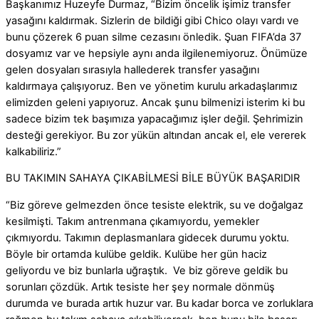
Başkanımız Huzeyfe Durmaz, “Bizim öncelik işimiz transfer
yasağını kaldırmak. Sizlerin de bildiği gibi Chico olayı vardı ve
bunu çözerek 6 puan silme cezasını önledik. Şuan FIFA’da 37
dosyamız var ve hepsiyle aynı anda ilgilenemiyoruz. Önümüze
gelen dosyaları sırasıyla hallederek transfer yasağını
kaldırmaya çalışıyoruz. Ben ve yönetim kurulu arkadaşlarımız
elimizden geleni yapıyoruz. Ancak şunu bilmenizi isterim ki bu
sadece bizim tek başımıza yapacağımız işler değil. Şehrimizin
desteği gerekiyor. Bu zor yükün altından ancak el, ele vererek
kalkabiliriz.”
BU TAKIMIN SAHAYA ÇIKABİLMESİ BİLE BÜYÜK BAŞARIDIR
“Biz göreve gelmezden önce tesiste elektrik, su ve doğalgaz
kesilmişti. Takım antrenmana çıkamıyordu, yemekler
çıkmıyordu. Takımın deplasmanlara gidecek durumu yoktu.
Böyle bir ortamda kulübe geldik. Kulübe her gün haciz
geliyordu ve biz bunlarla uğraştık. Ve biz göreve geldik bu
sorunları çözdük. Artık tesiste her şey normale dönmüş
durumda ve burada artık huzur var. Bu kadar borca ve zorluklara