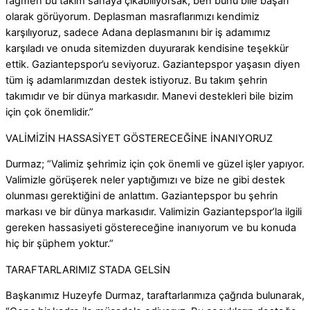
rağmen bu takım sahaya çıkabiliyorsak, ben bunu bile başarı
olarak görüyorum. Deplasman masraflarımızı kendimiz
karşılıyoruz, sadece Adana deplasmanını bir iş adamımız
karşıladı ve onuda sitemizden duyurarak kendisine teşekkür
ettik. Gaziantepspor’u seviyoruz. Gaziantepspor yaşasın diyen
tüm iş adamlarımızdan destek istiyoruz. Bu takım şehrin
takımıdır ve bir dünya markasıdır. Manevi destekleri bile bizim
için çok önemlidir.”
VALİMİZİN HASSASİYET GÖSTERECEĞİNE İNANIYORUZ
Durmaz; “Valimiz şehrimiz için çok önemli ve güzel işler yapıyor.
Valimizle görüşerek neler yaptığımızı ve bize ne gibi destek
olunması gerektiğini de anlattım. Gaziantepspor bu şehrin
markası ve bir dünya markasıdır. Valimizin Gaziantepspor’la ilgili
gereken hassasiyeti göstereceğine inanıyorum ve bu konuda
hiç bir şüphem yoktur.”
TARAFTARLARIMIZ STADA GELSİN
Başkanımız Huzeyfe Durmaz, taraftarlarımıza çağrıda bulunarak,