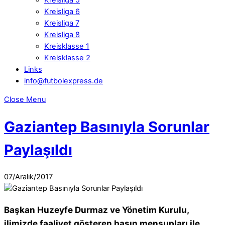
Kreisliga 6
Kreisliga 7
Kreisliga 8
Kreisklasse 1
Kreisklasse 2
Links
info@futbolexpress.de
Close Menu
Gaziantep Basınıyla Sorunlar
Paylaşıldı
07
/
Aralık
/
2017
Başkan Huzeyfe Durmaz ve Yönetim Kurulu,
ilimizde faaliyet gösteren basın mensupları ile