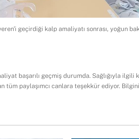
ren’i geçirdiği kalp amaliyatı sonrası, yoğun ba
liyat başarılı geçmiş durumda. Sağlığıyla ilgili 
n tüm paylaşımcı canlara teşekkür ediyor. Bilgin