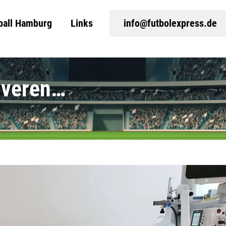
ball Hamburg
Links
info@futbolexpress.de
uveren…