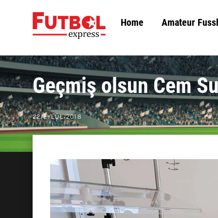
Skip
Home
Amateur Fuss
to
content
Geçmiş olsun Cem S
22
/
EYLÜL
/
2018