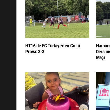
HT16 ile FC Türkiye’den Gollü
Harburg
Prova: 3-3
Dersims
Maçı