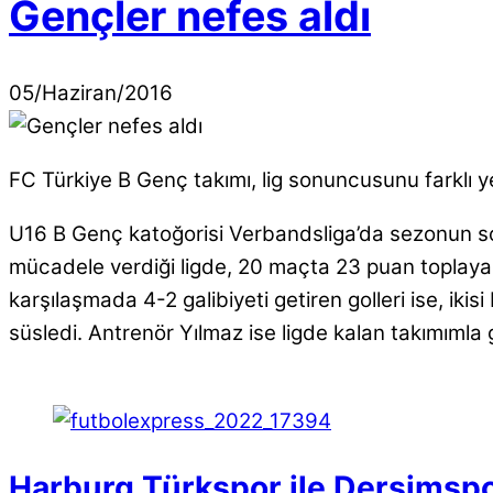
Gençler nefes aldı
05
/
Haziran
/
2016
FC Türkiye B Genç takımı, lig sonuncusunu farklı y
U16 B Genç katoğorisi Verbandsliga’da sezonun son 
mücadele verdiği ligde, 20 maçta 23 puan toplayan İ
karşılaşmada 4-2 galibiyeti getiren golleri ise, ikis
süsledi. Antrenör Yılmaz ise ligde kalan takımımla
Harburg Türkspor ile Dersimspor