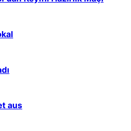
kal
adı
et aus