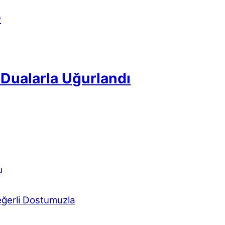
p
Dualarla Uğurlandı
u
eğerli Dostumuzla