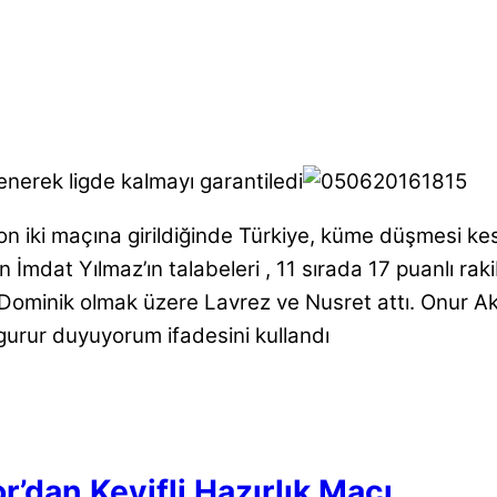
enerek ligde kalmayı garantiledi
iki maçına girildiğinde Türkiye, küme düşmesi kesi
mdat Yılmaz’ın talabeleri , 11 sırada 17 puanlı raki
i Dominik olmak üzere Lavrez ve Nusret attı. Onur Akar
 gurur duyuyorum ifadesini kullandı
’dan Keyifli Hazırlık Maçı