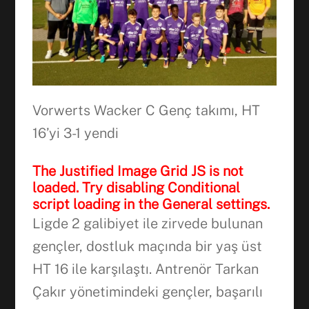
Vorwerts Wacker C Genç takımı, HT
16’yi 3-1 yendi
The Justified Image Grid JS is not
loaded. Try disabling Conditional
script loading in the General settings.
Ligde 2 galibiyet ile zirvede bulunan
Facebook
gençler, dostluk maçında bir yaş üst
HT 16 ile karşılaştı. Antrenör Tarkan
Çakır yönetimindeki gençler, başarılı
WhatsApp