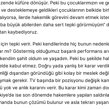
bazende küfüre dönüşür. Peki bu çocuklarımızın ve g
 ve desteklemeye geldikleri çocuklarının belkide 
lıyorsa, ilerde hakemlik görevini devam etmek ist
 acaba büyük abilerden daha sert tepki görürmüyüm
tan kaybediyoruz.
için tepki verir. Peki kendilerinde hiç bunun neden
lar mı? Göstermiş olduğumuz başarılı performans ar
e kendim şahit oldum ve yaşadım. Peki bu şekilde h
genelde kabul etmez. Doğru yada yanlış bir karar 
liği dışarıdan göründüğü gibi kolay bir meslek değil
duymak gerekir. TV başında bir pozisyonu değişik ka
ü yok ve anlık kararını verir. Bu karar kimi zaman do
iye’de ise son dönemde hakemlere yapılan saldırıla
amanda bunun çözümü bulunur ve asla tekrarı yaşa