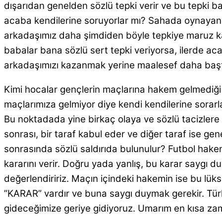
dışarıdan genelden sözlü tepki verir ve bu tepki 
acaba kendilerine soruyorlar mı? Sahada oynayan
arkadaşımız daha şimdiden böyle tepkiye maruz ka
babalar bana sözlü sert tepki veriyorsa, ilerde
arkadaşımızı kazanmak yerine maalesef daha baş
Kimi hocalar gençlerin maçlarına hakem gelmediği 
maçlarımıza gelmiyor diye kendi kendilerine sorar
Bu noktadada yine birkaç olaya ve sözlü tacizler
sonrası, bir taraf kabul eder ve diğer taraf ise 
sonrasında sözlü saldırıda bulunulur? Futbol hakem
kararını verir. Doğru yada yanlış, bu karar saygı 
değerlendiririz. Maçın içindeki hakemin ise bu lüks
”KARAR” vardır ve buna saygı duymak gerekir. Türk
gideceğimize geriye gidiyoruz. Umarım en kısa z