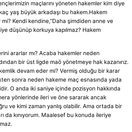
ençlerimizin maçlarını yöneten hakemler kim diye
birkaç yaş büyük arkadaşı bu hakem.Hakem
er mi? Kendi kendine,”Daha şimdiden anne ve
“ diye düşünüp korkuya kapılmaz? Hakem
lerini ararlar mı? Acaba hakemler neden
dından bir üst ligde maö yönetmeye hak kazanırız.
akemlik devam eder mi? Vermiş olduğu bir karar
verdikten sonra neden hakeme maç esnasında yada
dir. O anda iki saniye içinde pozisyon hakkında
mera yönlerinde ileri ve öne sararak ancak
ğru ve kimi zaman yanlış olabilir. Ama ortada bir
rı da kınıyorum. Maalesef bu konuda ileriye
nmaz.