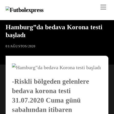
Skip
Me
to
content
Hamburg”da bedava Korona testi
başladı
01
/
AĞUSTOS
/
2020
-Riskli bölgeden gelenlere
bedava korona testi
31.07.2020 Cuma günü
sabahından itibaren