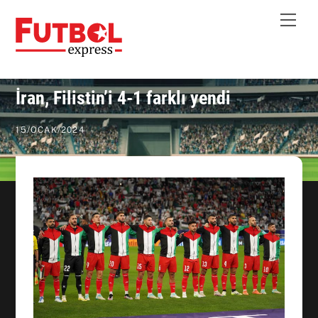
Skip
Me
to
content
İran, Filistin’i 4-1 farklı yendi
15
/
OCAK
/
2024