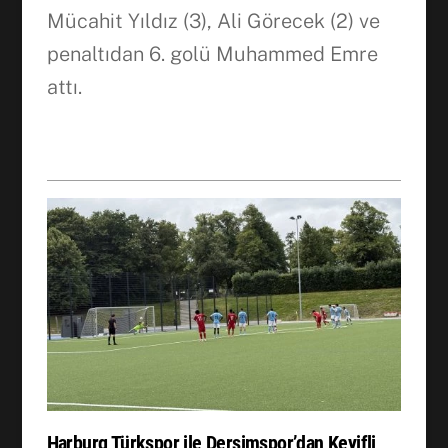
Mücahit Yıldız (3), Ali Görecek (2) ve
Facebook
penaltıdan 6. golü Muhammed Emre
attı.
WhatsApp
Harburg Türkspor ile Dersimspor’dan Keyifli