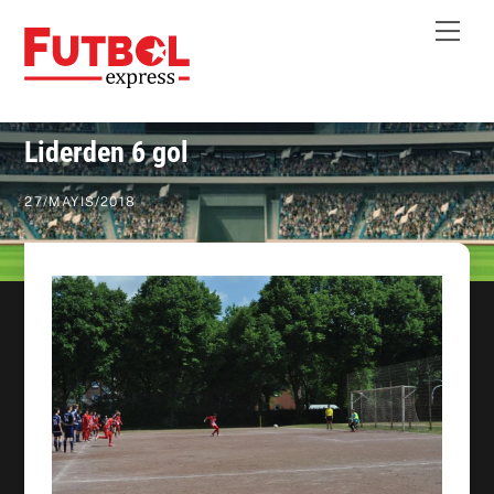
Skip
Me
to
content
Liderden 6 gol
27
/
MAYIS
/
2018