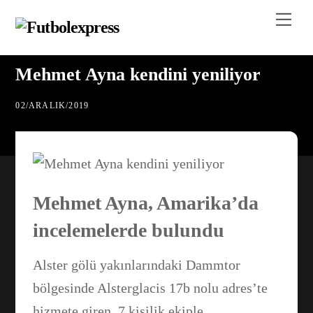
Skip
Me
to
content
Mehmet Ayna kendini yeniliyor
02
/
ARALIK
/
2019
Mehmet Ayna, Amarika’da
incelemelerde bulundu
Alster gölü yakınlarındaki Dammtor
bölgesinde Alsterglacis 17b nolu adres’te
hizmete giren, 7 kişilik ekiple