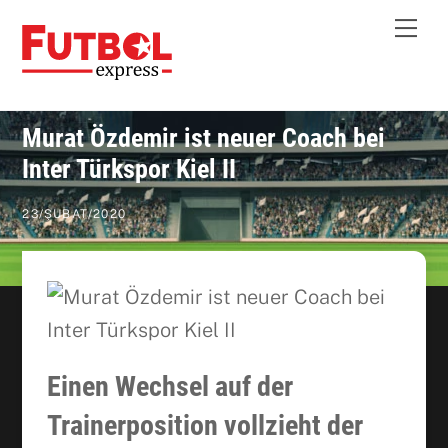
Skip
Me
to
content
Murat Özdemir ist neuer Coach bei
Inter Türkspor Kiel II
23
/
ŞUBAT
/
2020
Einen Wechsel auf der
Trainerposition vollzieht der