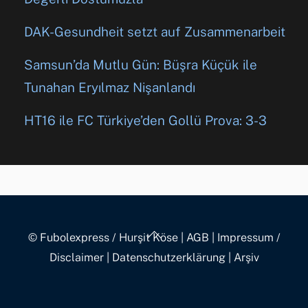
DAK-Gesundheit setzt auf Zusammenarbeit
Samsun’da Mutlu Gün: Büşra Küçük ile
Tunahan Eryılmaz Nişanlandı
HT16 ile FC Türkiye’den Gollü Prova: 3-3
Back
© Fubolexpress / Hurşit Köse
|
AGB
|
Impressum /
To
Disclaimer
|
Datenschutzerklärung
|
Arşiv
Top