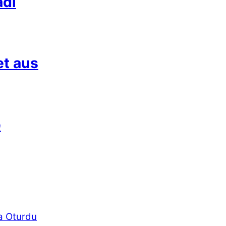
adı
et aus
p
a Oturdu