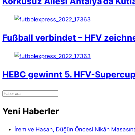
Korkusuz Ailesi Antalya’da Kutl
Fußball verbindet – HFV zeichn
HEBC gewinnt 5. HFV-Supercu
Yeni Haberler
İrem ve Hasan, Düğün Öncesi Nikâh Masasın